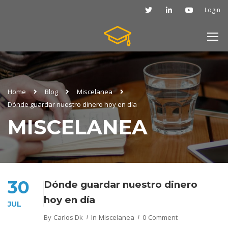
Login
Home
Blog
Miscelanea
Dónde guardar nuestro dinero hoy en día
MISCELANEA
30
Dónde guardar nuestro dinero
hoy en día
JUL
By
Carlos Dk
In
Miscelanea
0 Comment