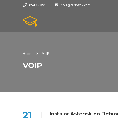
654380491
hola@carlosdk.com
Home
VoIP
VOIP
21
Instalar Asterisk en Debia