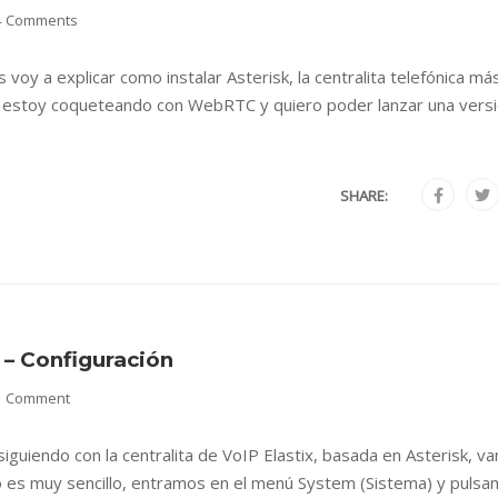
4 Comments
voy a explicar como instalar Asterisk, la centralita telefónica má
o, estoy coqueteando con WebRTC y quiero poder lanzar una vers
SHARE:
 – Configuración
1 Comment
iguiendo con la centralita de VoIP Elastix, basada en Asterisk, v
o es muy sencillo, entramos en el menú System (Sistema) y puls