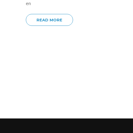
en
READ MORE