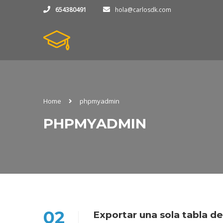
654380491
hola@carlosdk.com
Home
phpmyadmin
PHPMYADMIN
02
Exportar una sola tabla