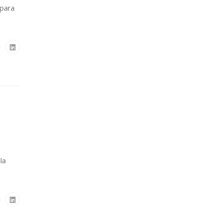
 para
la