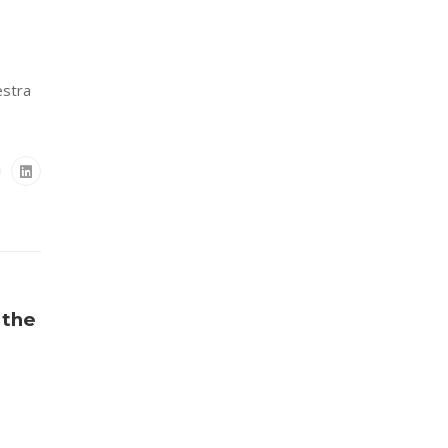
estra
 the