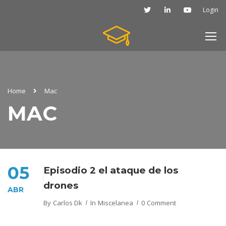
Login
Home
Mac
MAC
05
Episodio 2 el ataque de los
drones
ABR
By
Carlos Dk
In
Miscelanea
0 Comment