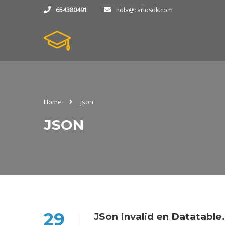
654380491
hola@carlosdk.com
Home
json
JSON
29
JSon Invalid en Datatable