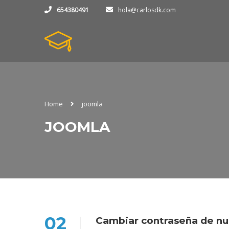
654380491
hola@carlosdk.com
Home
joomla
JOOMLA
02
Cambiar contraseña de n