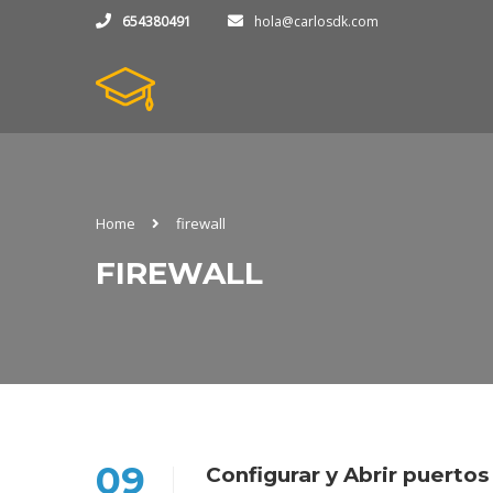
654380491
hola@carlosdk.com
Home
firewall
FIREWALL
09
Configurar y Abrir puertos