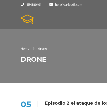
654380491
hola@carlosdk.com
Home
drone
DRONE
05
Episodio 2 el ataque de lo