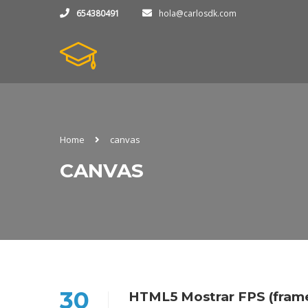
654380491
hola@carlosdk.com
Home
canvas
CANVAS
30
HTML5 Mostrar FPS (frame