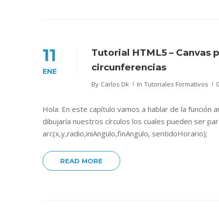
11
Tutorial HTML5 – Canvas pi
circunferencias
ENE
By
Carlos Dk
In
Tutoriales Formativos
Hola: En este capítulo vamos a hablar de la función a
dibujaría nuestros círculos los cuales pueden ser pa
arc(x,y,radio,iniAngulo,finAngulo, sentidoHorario);
READ MORE