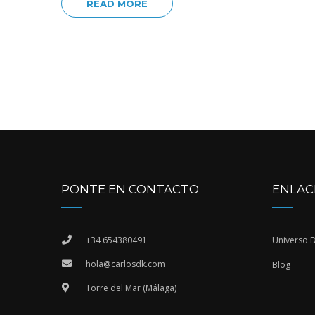
READ MORE
PONTE EN CONTACTO
ENLAC
+34 654380491
Universo 
hola@carlosdk.com
Blog
Torre del Mar (Málaga)