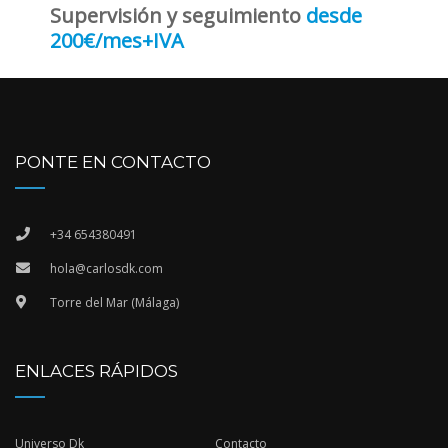
Supervisión y seguimiento
desde
200€/mes+IVA
PONTE EN CONTACTO
+34 654380491
hola@carlosdk.com
Torre del Mar (Málaga)
ENLACES RÁPIDOS
Universo Dk
Contacto