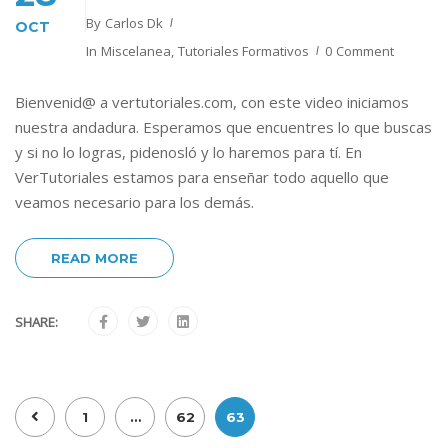
By
Carlos Dk
OCT
In
Miscelanea
,
Tutoriales Formativos
0 Comment
Bienvenid@ a vertutoriales.com, con este video iniciamos
nuestra andadura. Esperamos que encuentres lo que buscas
y si no lo logras, pidenosló y lo haremos para tí. En
VerTutoriales estamos para enseñar todo aquello que
veamos necesario para los demás.
READ MORE
SHARE:
1
…
62
63