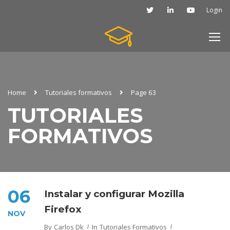
Login
Home
Tutoriales formativos
Page 63
TUTORIALES
FORMATIVOS
06
Instalar y configurar Mozilla
Firefox
NOV
By
Carlos Dk
In
Tutoriales Formativos