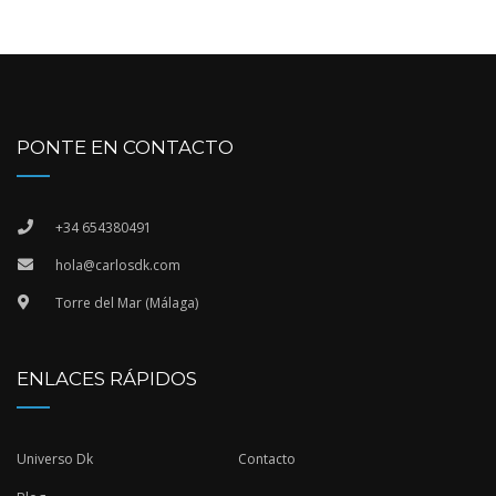
PONTE EN CONTACTO
+34 654380491
hola@carlosdk.com
Torre del Mar (Málaga)
ENLACES RÁPIDOS
Universo Dk
Contacto